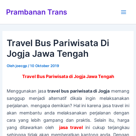
Lewati
Main
Prambanan Trans
ke
Men
konten
Travel Bus Pariwisata Di
Jogja Jawa Tengah
Oleh
joecgp
/
10 Oktober 2019
Travel Bus Pariwisata di Jogja Jawa Tengah
Menggunakan jasa
travel bus pariwisata di Jogja
memang
sanggup menjadi alternatif dikala ingin melaksanakan
perjalanan. mengapa demikian? Hal ini karena jasa travel ini
akan membantu anda melaksanakan perjalanan dengan
cara yang lebih gampang dan praktis. Selain itu, harga
yang ditawarkan oleh
jasa travel
ini cukup terjangkau
sehingga tidak akan memberatkan kantong anda. Dengan