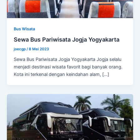
Bus Wisata
Sewa Bus Pariwisata Jogja Yogyakarta
joecgp
/
8 Mei 2023
Sewa Bus Pariwisata Jogja Yogyakarta Jogja selalu
menjadi destinasi wisata favorit bagi banyak orang.
Kota ini terkenal dengan keindahan alam, […]