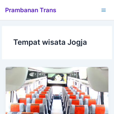
Lewati
Main
Prambanan Trans
ke
Men
konten
Tempat wisata Jogja