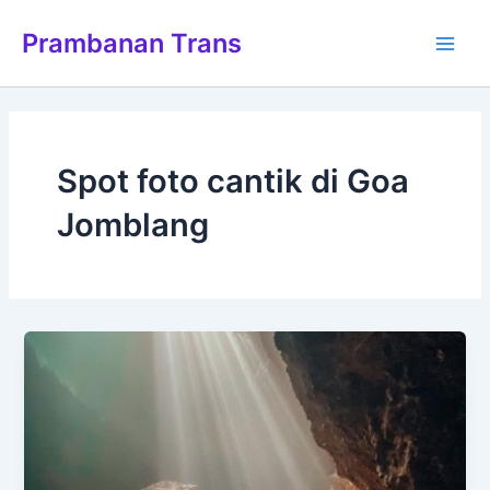
Lewati
Main
Prambanan Trans
ke
Men
konten
Spot foto cantik di Goa
Jomblang