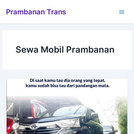
Lewati
Main
Prambanan Trans
ke
Men
konten
Sewa Mobil Prambanan