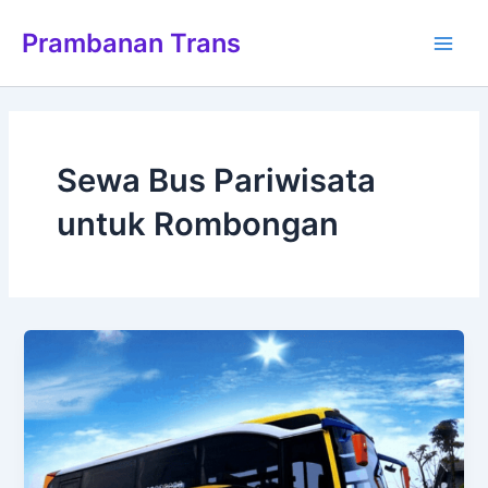
Lewati
Main
Prambanan Trans
ke
Men
konten
Sewa Bus Pariwisata
untuk Rombongan