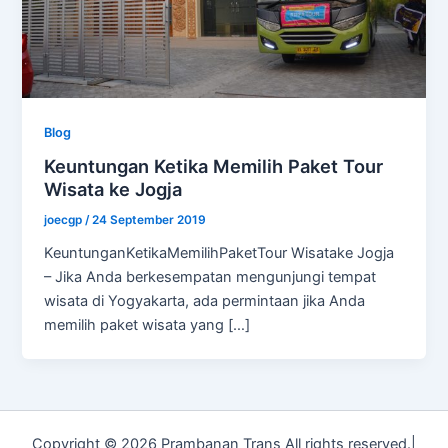
Blog
Keuntungan Ketika Memilih Paket Tour
Wisata ke Jogja
joecgp
/
24 September 2019
KeuntunganKetikaMemilihPaketTour Wisatake Jogja
– Jika Anda berkesempatan mengunjungi tempat
wisata di Yogyakarta, ada permintaan jika Anda
memilih paket wisata yang […]
Copyright © 2026 Prambanan Trans All rights reserved.|