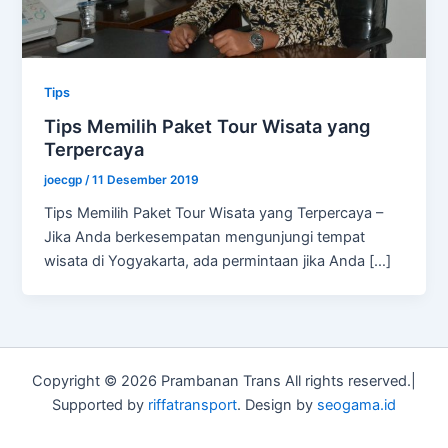
Tips
Tips Memilih Paket Tour Wisata yang
Terpercaya
joecgp
/
11 Desember 2019
Tips Memilih Paket Tour Wisata yang Terpercaya –
Jika Anda berkesempatan mengunjungi tempat
wisata di Yogyakarta, ada permintaan jika Anda […]
Copyright © 2026 Prambanan Trans All rights reserved.|
Supported by
riffatransport
. Design by
seogama.id