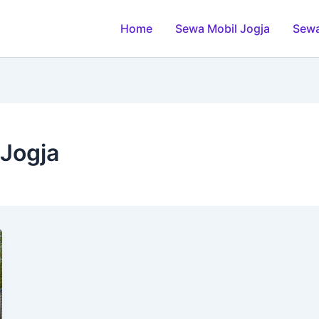
Home
Sewa Mobil Jogja
Sewa
 Jogja