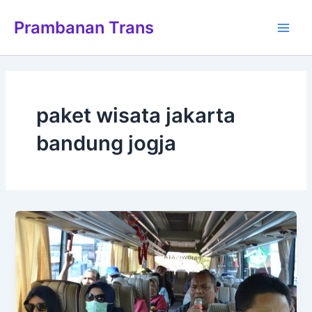
Lewati
Main
Prambanan Trans
ke
Men
konten
paket wisata jakarta
bandung jogja