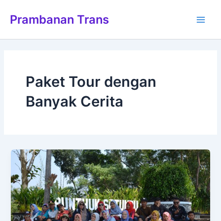
Lewati
Main
Prambanan Trans
ke
Men
konten
Paket Tour dengan
Banyak Cerita