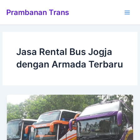
Lewati
Main
Prambanan Trans
ke
Men
konten
Jasa Rental Bus Jogja
dengan Armada Terbaru