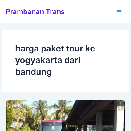
Lewati
Main
Prambanan Trans
ke
Men
konten
harga paket tour ke
yogyakarta dari
bandung