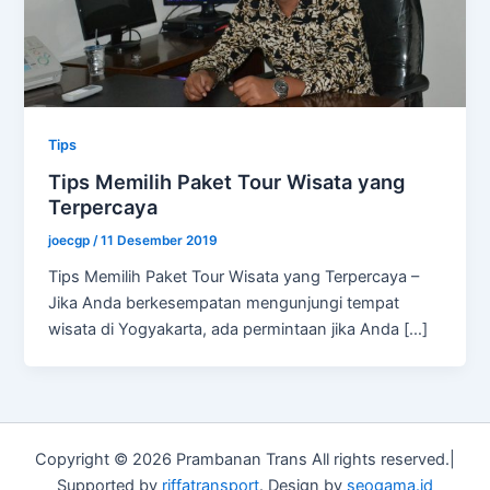
Tips
Tips Memilih Paket Tour Wisata yang
Terpercaya
joecgp
/
11 Desember 2019
Tips Memilih Paket Tour Wisata yang Terpercaya –
Jika Anda berkesempatan mengunjungi tempat
wisata di Yogyakarta, ada permintaan jika Anda […]
Copyright © 2026 Prambanan Trans All rights reserved.|
Supported by
riffatransport
. Design by
seogama.id