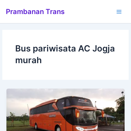
Lewati
Main
Prambanan Trans
ke
Men
konten
Bus pariwisata AC Jogja
murah