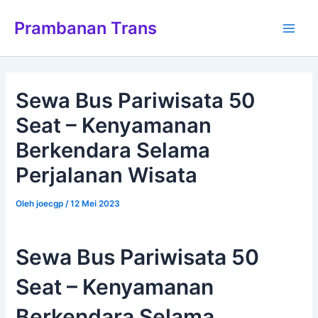
Lewati
Main
Prambanan Trans
ke
Men
konten
Sewa Bus Pariwisata 50
Seat – Kenyamanan
Berkendara Selama
Perjalanan Wisata
Oleh
joecgp
/
12 Mei 2023
Sewa Bus Pariwisata 50
Seat – Kenyamanan
Berkendara Selama