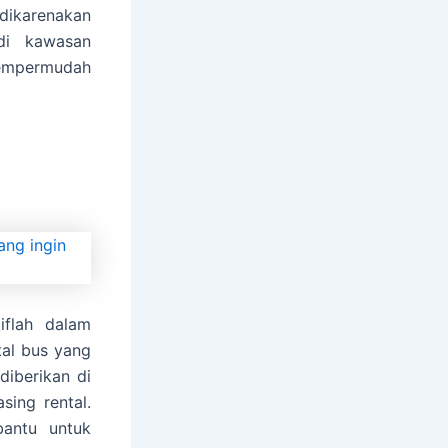
 dikarenakan
di kawasan
mempermudah
iflah dalam
tal bus yang
diberikan di
sing rental.
bantu untuk