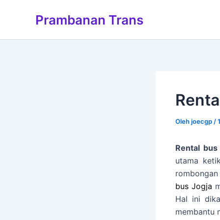
Lewati
Prambanan Trans
ke
konten
Renta
Oleh
joecgp
/
Rental bus
utama keti
rombongan b
bus Jogja
m
Hal ini di
membantu m