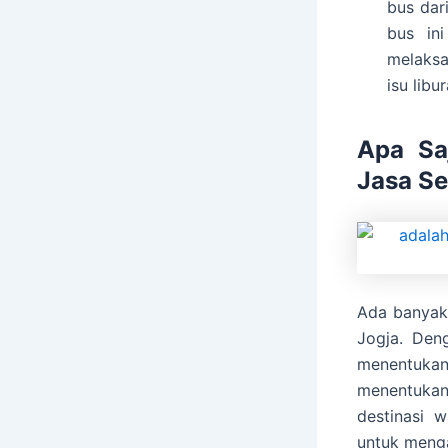
bus dar
bus in
melaksa
isu lib
Apa Sa
Jasa S
Ada banyak 
Jogja. Den
menentukan 
menentukan
destinasi 
untuk menga