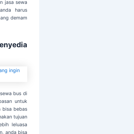
an jasa sewa
 anda harus
elang demam
enyedia
 sewa bus di
basan untuk
a bisa bebas
akan tujuan
bih leluasa
n, anda bisa