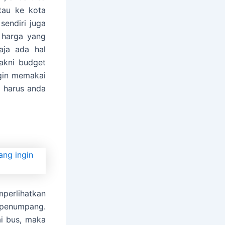
tau ke kota
sendiri juga
 harga yang
aja ada hal
akni budget
ngin memakai
 harus anda
perlihatkan
t penumpang.
i bus, maka