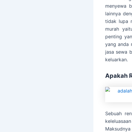
menyewa bu
lainnya den
tidak lupa
murah yait
penting ya
yang anda m
jasa sewa 
keluarkan.
Apakah R
Sebuah ren
keleluasaan
Maksudnya 