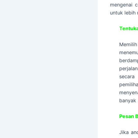
mengenai c
untuk lebih
Tentuka
Memilih
menemu
berdam
perjala
secara
pemilih
menyena
banyak 
Pesan B
Jika an