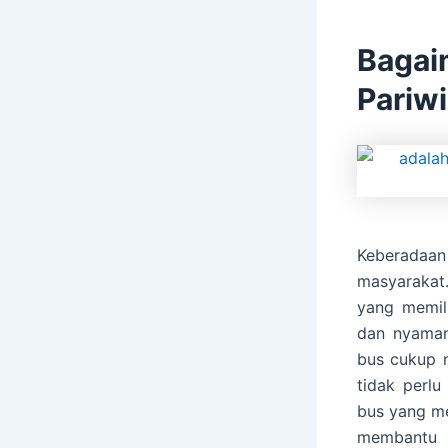
Baga
Pariw
Keberadaa
masyarakat
yang memil
dan nyaman
bus cukup 
tidak perl
bus yang m
membantu m