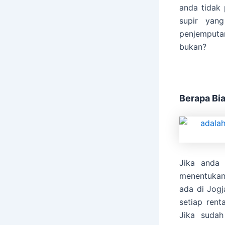
anda tidak 
supir yan
penjemputa
bukan?
Berapa Bi
Jika anda 
menentukan 
ada di Jogj
setiap rent
Jika sudah