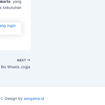
akarta
yang
a kebutuhan
NEXT
Bis Wisata Jogja
rt
. Design by
seogama.id