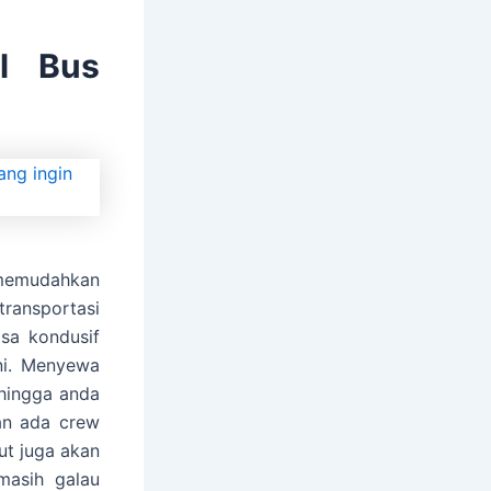
l Bus
memudahkan
ransportasi
sa kondusif
ni. Menyewa
hingga anda
an ada crew
t juga akan
masih galau