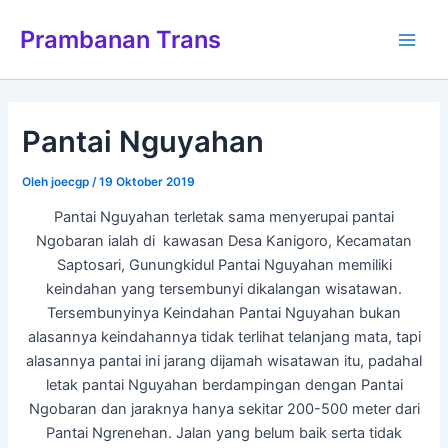
Lewati
Main
Prambanan Trans
ke
Men
konten
Pantai Nguyahan
Oleh
joecgp
/
19 Oktober 2019
Pantai Nguyahan terletak sama menyerupai pantai
Ngobaran ialah di kawasan Desa Kanigoro, Kecamatan
Saptosari, Gunungkidul Pantai Nguyahan memiliki
keindahan yang tersembunyi dikalangan wisatawan.
Tersembunyinya Keindahan Pantai Nguyahan bukan
alasannya keindahannya tidak terlihat telanjang mata, tapi
alasannya pantai ini jarang dijamah wisatawan itu, padahal
letak pantai Nguyahan berdampingan dengan Pantai
Ngobaran dan jaraknya hanya sekitar 200-500 meter dari
Pantai Ngrenehan. Jalan yang belum baik serta tidak